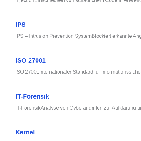
InjectionEinschleusen von schädlichem Code in Anwen
IPS
IPS – Intrusion Prevention SystemBlockiert erkannte Ang
ISO 27001
ISO 27001Internationaler Standard für Informationssic
IT-Forensik
IT-ForensikAnalyse von Cyberangriffen zur Aufklärung 
Kernel