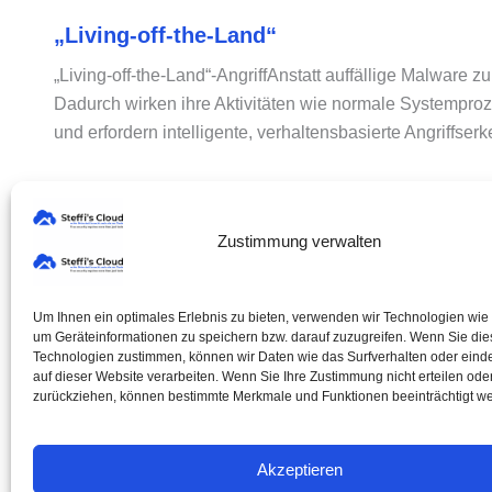
„Living-off-the-Land“
„Living-off-the-Land“-AngriffAnstatt auffällige Malware z
Dadurch wirken ihre Aktivitäten wie normale Systemprozes
und erfordern intelligente, verhaltensbasierte Angriffser
« Zurück
1
…
3
4
5
6
7
…
10
Weiter »
Zustimmung verwalten
Um Ihnen ein optimales Erlebnis zu bieten, verwenden wir Technologien wie
um Geräteinformationen zu speichern bzw. darauf zuzugreifen. Wenn Sie di
Technologien zustimmen, können wir Daten wie das Surfverhalten oder einde
auf dieser Website verarbeiten. Wenn Sie Ihre Zustimmung nicht erteilen ode
zurückziehen, können bestimmte Merkmale und Funktionen beeinträchtigt w
®
© 2026 Steffi's Cloud
Akzeptieren
All rights reserved