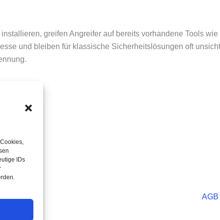
u installieren, greifen Angreifer auf bereits vorhandene Tools w
se und bleiben für klassische Sicherheitslösungen oft unsichtba
kennung.
 Cookies,
esen
utige IDs
r
erden.
AGB