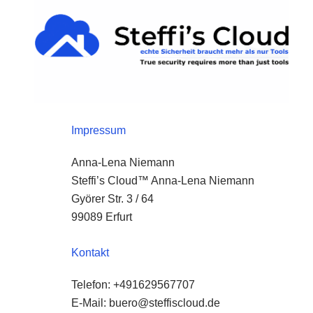
Zum
springen
Inhalt
springen
Impressum
Anna-Lena Niemann
Steffi’s Cloud™ Anna-Lena Niemann
Györer Str. 3 / 64
99089 Erfurt
Kontakt
Telefon: +491629567707
E-Mail:
@oreub
ed.duolcsiffets