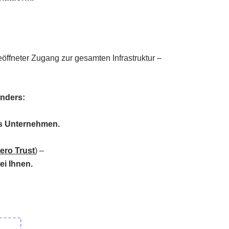
öffneter Zugang zur gesamten Infrastruktur –
anders:
es Unternehmen.
ero Trust
) –
ei Ihnen.