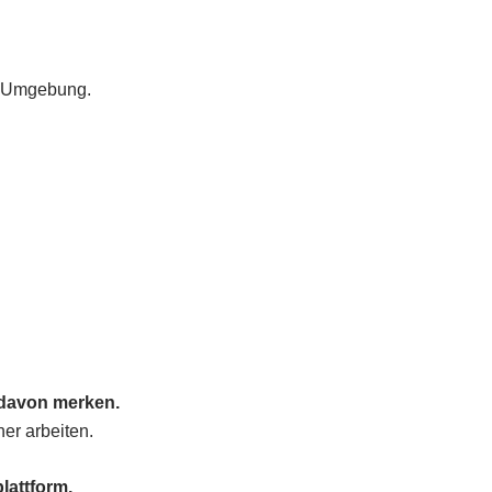
en Umgebung.
s davon merken.
er arbeiten.
lattform.