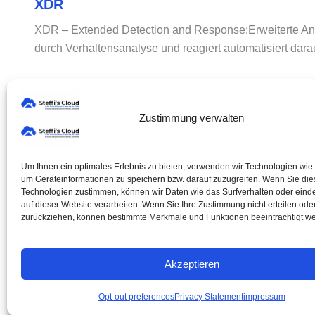
XDR
XDR – Extended Detection and Response:Erweiterte An
durch Verhaltensanalyse und reagiert automatisiert darau
« Zurück
1
…
7
8
9
10
Weiter »
Zustimmung verwalten
Um Ihnen ein optimales Erlebnis zu bieten, verwenden wir Technologien wie
um Geräteinformationen zu speichern bzw. darauf zuzugreifen. Wenn Sie di
Technologien zustimmen, können wir Daten wie das Surfverhalten oder einde
auf dieser Website verarbeiten. Wenn Sie Ihre Zustimmung nicht erteilen ode
zurückziehen, können bestimmte Merkmale und Funktionen beeinträchtigt w
®
© 2026 Steffi's Cloud
Akzeptieren
All rights reserved
Opt-out preferences
Privacy Statement
impressum