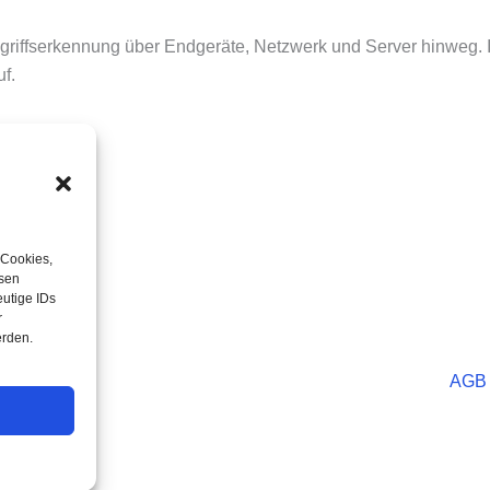
griffserkennung über Endgeräte, Netzwerk und Server hinweg
f.
 Cookies,
esen
utige IDs
r
erden.
AGB