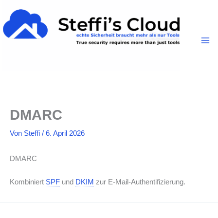
Inhalt
Zum
springen
Inhalt
springen
DMARC
Von
Steffi
/
6. April 2026
DMARC
Kombiniert
SPF
und
DKIM
zur E-Mail-Authentifizierung.