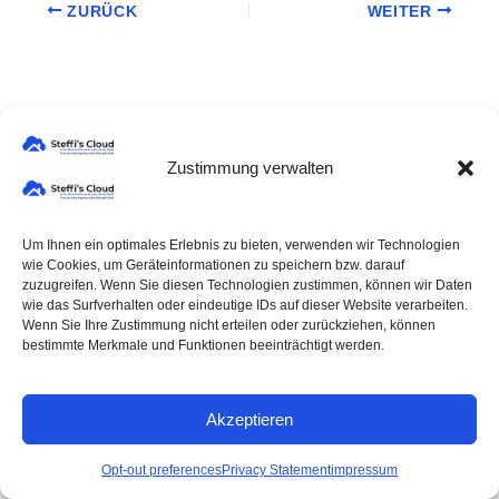
ZURÜCK
WEITER
Zustimmung verwalten
Um Ihnen ein optimales Erlebnis zu bieten, verwenden wir Technologien
®
wie Cookies, um Geräteinformationen zu speichern bzw. darauf
© 2026 Steffi's Cloud
zuzugreifen. Wenn Sie diesen Technologien zustimmen, können wir Daten
All rights reserved
wie das Surfverhalten oder eindeutige IDs auf dieser Website verarbeiten.
Wenn Sie Ihre Zustimmung nicht erteilen oder zurückziehen, können
bestimmte Merkmale und Funktionen beeinträchtigt werden.
AGB
Datenschutzerklärung
Akzeptieren
Impressum
Opt-out preferences
Privacy Statement
impressum